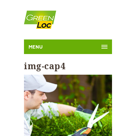
MENU
img-cap4