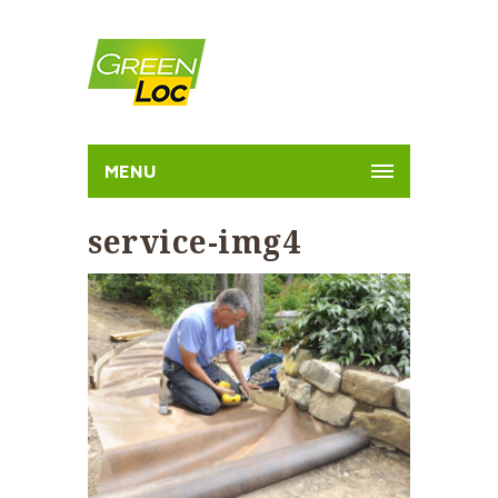
MENU
service-img4